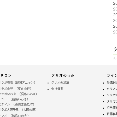
2
2
2
2
2
2
キ
サロン
クリオの歩み
ライ
オラボ安養 (韓国アニャン）
クリオの沿革
受講対
オラボ中野 （東京中野）
​会社概要
クリオ
オラボいわき （福島いわき）
クリオ
ーユー （福島いわき）
クリオ
ステイル （長崎波佐見町）
担当責
オラボ大阪千里 （大阪吹田）
研修体
アレオ （福島
いわき）