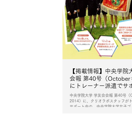
【掲載情報】中央学院大
会報 第40号（October
にトレーナー派遣でサ
中央学院大学ゴルフ部
中央学院大学 学友会会報 第40号（Oc
載されました
2014）に、クリオラボスタッフが
サポート中の、中央学院大学女子ゴ
掲載されました。 #掲載情報