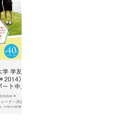
学 学友会
＊2014）
ポート中の
の特集が掲
tober＊
トレーナー派遣で
ルフ部の特集が