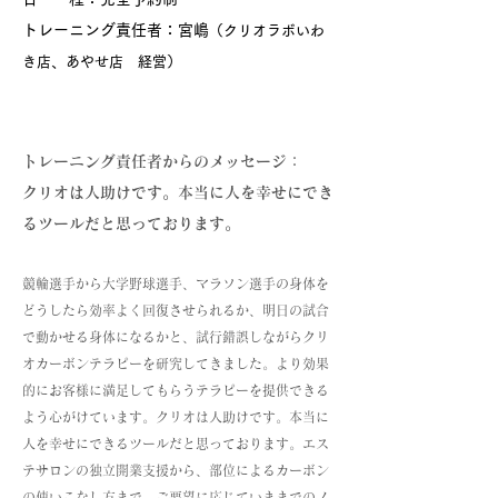
トレーニング責任者：宮嶋
（クリオラボいわ
き店、あやせ店 経営）
トレーニング責任者からのメッセージ：
クリオは人助けです。本当に人を幸せにでき
るツールだと思っております。
競輪選手から大学野球選手、マラソン選手の身体を
どうしたら効率よく回復させられるか、明日の試合
で動かせる身体になるかと、試行錯誤しながらクリ
オカーボンテラピーを研究してきました。より効果
的にお客様に満足してもらうテラピーを提供できる
よう心がけています。クリオは人助けです。本当に
人を幸せにできるツールだと思っております。エス
テサロンの独立開業支援から、部位によるカーボン
の使いこなし方まで、ご要望に応じていままでのノ