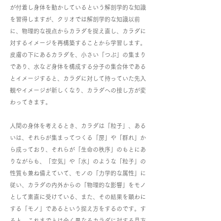
が付着し身体を動かしているという解剖学的な知識
を習得しますが、クリオでは解剖学的な知識以前
に、物理的な視点からカラダを捉え直し、カラダに
対するイメージを再構築することから学習します。
皮膚の下にあるカラダを、小さい「つぶ」の集まり
であり、水など身体を構成する分子の集合体である
とイメージすると、カラダに対して持っていた先入
観やイメージが新しくなり、カラダへの接し方が変
わってきます。
人間の身体を考えるとき、カラダは「粒子」、ある
いは、それらが集まってつくる「房」や「群れ」か
ら成っており、それらが「生命の秩序」のもとにあ
りながらも、「空気」や「水」のような「粒子」の
性質も兼ね備えていて、モノの「力学的な属性」に
従い、カラダの内外からの「物理的な影響」をモノ
として素直に受けている、また、その結果を顕わに
する「モノ」であるという捉え方をするのです。す
ると、これまでとは全く異なるカラダに対する見方