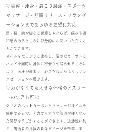
▽美容・痩身・肩こり腰痛・スポーツ
マッサージ・筋膜リリース・リラクゼ
ーションまであらゆる要望に対応
肩・腰、腕や脚など関節をやわらげ、痛みや違
和感のあるところに部分的にお使いいただくこ
とができます。
オイルをたっぷりと塗布し、温めたカーボンと
ハンドを同時に身体に密着させ滑らせることに
より、面圧が高まり、心身を芯からほぐしリラ
クゼーションへ導きます。
▽力がなくても大きな体格のアスリー
トのケアも可能
クリオのホットカーボンとマッサージオイルを
使用するとで、非力でも大きな筋肉や硬くなっ
た関節をうごかすことができます。速効性に加
え、施術者の身体の負荷ダメージを軽減しま