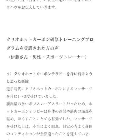
ウハウをお伝えしていきます。
クリオホットカーボン研修トレーニングプロ
グラムを受講された方の声
（伊藤さん・男性・スポーツトレーナー）
１）クリオホットカーボンテラピーを身に着けよう
と思った経緯
選手時代にクリオホットカーボンによるマッサージ
を月に1〜2度受けていました。
筋肉量の多いボブスレーアスリートだったため、ホ
ットカーボンテラピーは身体の深部や筋肉の深部を
温め、ほぐすことにとても有効でした。マッサージ
を受けた日は、本当によく眠れ、目覚めもよく身体
のコンディションが全然違ったことを覚えていま