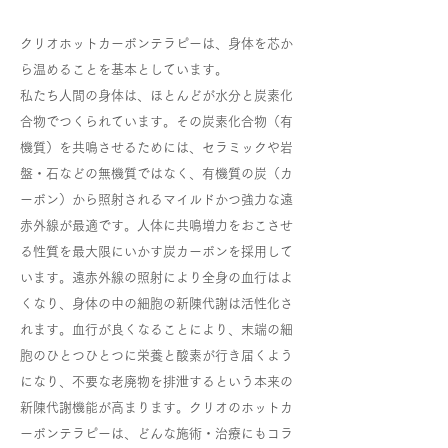
クリオホットカーボンテラピーは、身体を芯か
ら温めることを基本としています。
私たち人間の身体は、ほとんどが水分と炭素化
合物でつくられています。その炭素化合物（有
機質）を共鳴させるためには、セラミックや岩
盤・石などの無機質ではなく、有機質の炭（カ
ーボン）から照射されるマイルドかつ強力な遠
赤外線が最適です。人体に共鳴増力をおこさせ
る性質を最大限にいかす炭カーボンを採用して
います。遠赤外線の照射により全身の血行はよ
くなり、身体の中の細胞の新陳代謝は活性化さ
れます。血行が良くなることにより、末端の細
胞のひとつひとつに栄養と酸素が行き届くよう
になり、不要な老廃物を排泄するという本来の
新陳代謝機能が高まります。クリオのホットカ
ーボンテラピーは、どんな施術・治療にもコラ