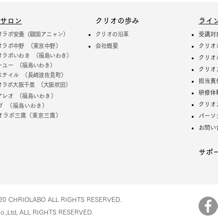
サロン
クリオの歩み
ライ
オラボ安養 (韓国アニャン）
クリオの沿革
受講対
オラボ中野 （東京中野）
​会社概要
クリオ
オラボいわき （福島いわき）
クリオ
ーユー （福島いわき）
クリオ
ステイル （長崎波佐見町）
担当責
オラボ大阪千里 （大阪吹田）
研修体
アレオ （福島
いわき）
クリオ
ヴ （福島いわき）
オラボ三鷹（東京三鷹）
パーソ
お問い
サポ
20 CHRIOLABO ALL RIGHTS RESERVED.
o.,Ltd, ALL RIGHTS RESERVED.