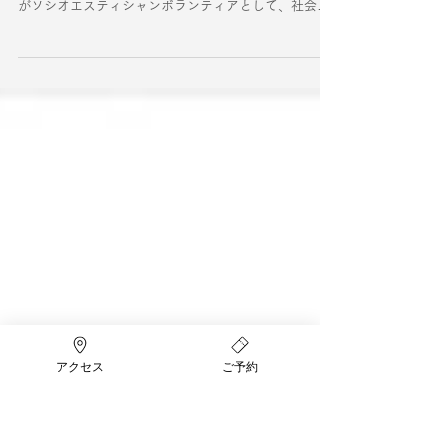
2014.10（No.470）に掲載されま
した
日本エステティック協会会報誌・Esthetique（エステテ
ィック） 2014.10（No.470）に クリオラボスタッフ
がソシオエスティシャンボランティアとして、社会福
祉施設の『夏祭り』に参加した様子が掲載されまし
た。 #掲載情報
アクセス
ご予約