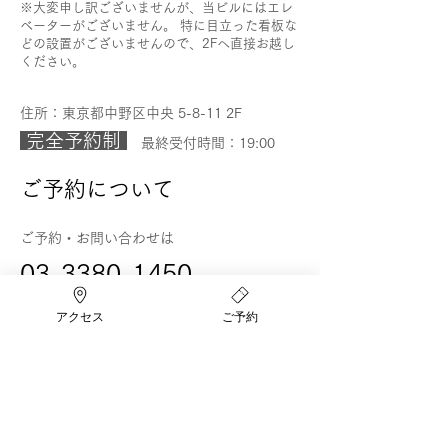
※大変申し訳ございませんが、当ビルにはエレ
ベーターがございません。 特に目立った看板な
どの設置がございませんので、2F
へ直接お越し
ください。
住所：東京都中野区中央 5-8-11 2F
完全予約制
最終受付時間：19:00
ご予約について
ご予約・お問い合わせは
03-3380-1450
info@chriolabo.com
アクセス
ご予約
お名前、連絡が取れる電話番号、ご希望日
（第三希望まで）、
ご希望のコース名 をお書きの上、メール